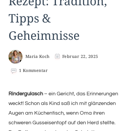
Rezept: Tradition,
Tipps &
Geheimnisse
Maria Koch
Februar 22, 2025
zu
1 Kommentar
Klassisches
Rindergulasch
Rezept:
Rindergulasch
– ein Gericht, das Erinnerungen
Tradition,
Tipps
weckt! Schon als Kind saß ich mit glänzenden
&
Augen am Küchentisch, wenn Oma ihren
Geheimnisse
schweren Gusseisentopf auf den Herd stellte.