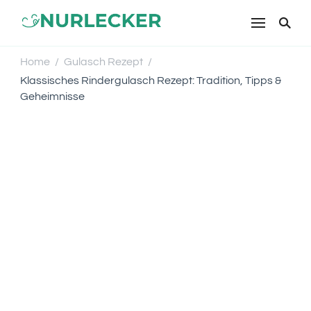
NURLECKER
Einfache & leckere Rezepte für
jeden Tag – Kochen mit Liebe
Home
Gulasch Rezept
/
/
Klassisches Rindergulasch Rezept: Tradition, Tipps &
Geheimnisse