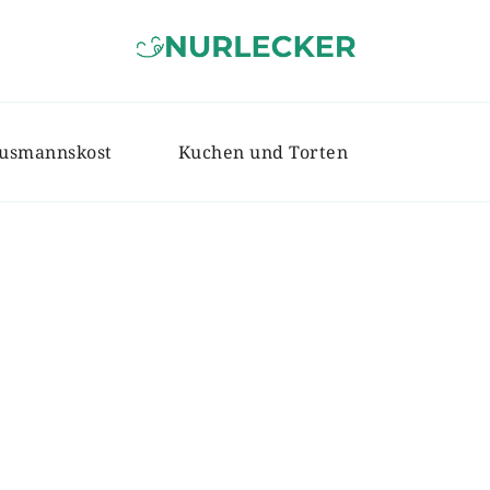
NURLECKER
Einfache & leckere Rezepte für jed
usmannskost
Kuchen und Torten