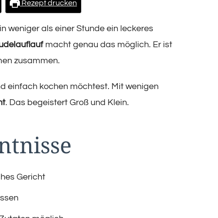
Einfach
Rezept drucken
&
Schnell
n weniger als einer Stunde ein leckeres
Zubereitet
udelauflauf
macht genau das möglich. Er ist
romen zusammen.
und einfach kochen möchtest. Mit wenigen
ht
. Das begeistert Groß und Klein.
ntnisse
ches Gericht
essen