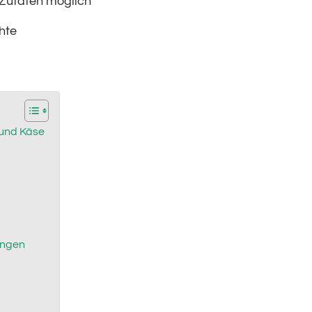
 Zutaten möglich
hte
 und Käse
ungen